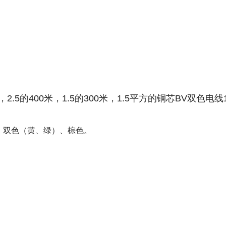
2.5的400米，1.5的300米，1.5平方的铜芯BV双色
、双色（黄、绿）、棕色。