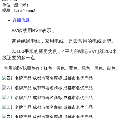
单位 : 圈（米）
规格 : 1.5-240mm2
详细信息
BV软线用BVR表示，
普通绝缘电线，家用电线，是最常用的电线类型。
以100平米的新房为例，4平方的铜芯BV电线200米，
线还要的多一点
常用的BV线颜色有：红色、黄色、蓝色、绿色、黑色、白色