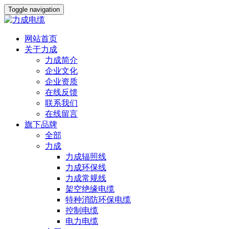
Toggle navigation
网站首页
关于力成
力成简介
企业文化
企业资质
在线反馈
联系我们
在线留言
旗下品牌
全部
力成
力成辐照线
力成环保线
力成常规线
架空绝缘电缆
特种消防环保电缆
控制电缆
电力电缆