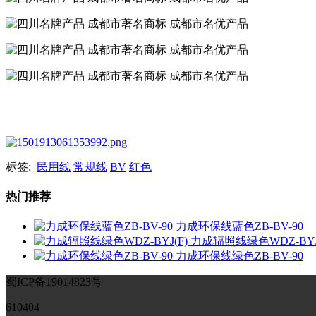
标签:
民用线
常规线
BV
红色
热门推荐
力成环保线蓝色ZB-BV-90
力成辐照线绿色WDZ-BYJ
力成环保线绿色ZB-BV-90
蜀ICP备19014823号
610404