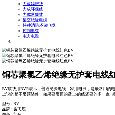
力成辐照线
力成环保线
力成常规线
架空绝缘电缆
特种消防环保电缆
控制电缆
电力电缆
铜芯聚氯乙烯绝缘无护套电线红
BV软线用BVR表示，普通绝缘电线，家用电线，是最常用的电线类型
上说的是不吊顶装修，如果要吊顶的话1.5的线还要的多一点
型号 : BV
品牌 : 鑫飞鹿
颜色 : 红色